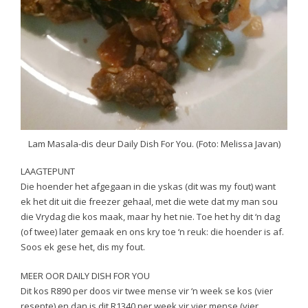
Lam Masala-dis deur Daily Dish For You. (Foto: Melissa Javan)
LAAGTEPUNT
Die hoender het afgegaan in die yskas (dit was my fout) want
ek het dit uit die freezer gehaal, met die wete dat my man sou
die Vrydag die kos maak, maar hy het nie. Toe het hy dit ‘n dag
(of twee) later gemaak en ons kry toe ‘n reuk: die hoender is af.
Soos ek gese het, dis my fout.
MEER OOR DAILY DISH FOR YOU
Dit kos R890 per doos vir twee mense vir ‘n week se kos (vier
resepte) en dan is dit R1340 per week vir vier mense (vier