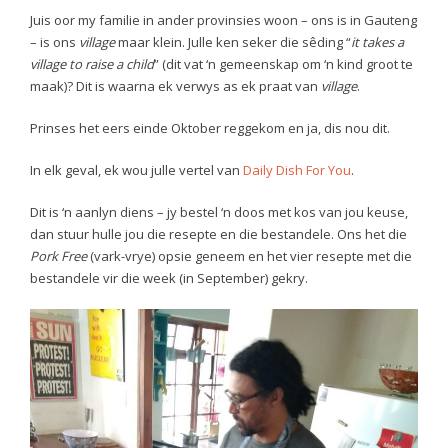
Juis oor my familie in ander provinsies woon – ons is in Gauteng
– is ons
village
maar klein. Julle ken seker die sêding “
it takes a
village to raise a child
” (dit vat ‘n gemeenskap om ‘n kind groot te
maak)? Dit is waarna ek verwys as ek praat van
village
.
Prinses het eers einde Oktober reggekom en ja, dis nou dit.
In elk geval, ek wou julle vertel van
Daily Dish For You
.
Dit is ‘n aanlyn diens – jy bestel ‘n doos met kos van jou keuse,
dan stuur hulle jou die resepte en die bestandele. Ons het die
Pork Free
(vark-vrye) opsie geneem en het vier resepte met die
bestandele vir die week (in September) gekry.