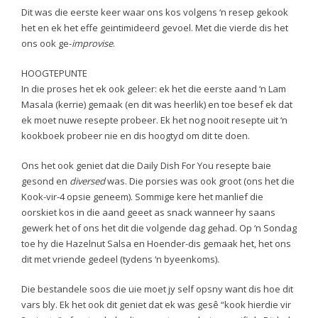
Dit was die eerste keer waar ons kos volgens ‘n resep gekook
het en ek het effe geintimideerd gevoel. Met die vierde dis het
ons ook ge-
improvise
.
HOOGTEPUNTE
In die proses het ek ook geleer: ek het die eerste aand ‘n Lam
Masala (kerrie) gemaak (en dit was heerlik) en toe besef ek dat
ek moet nuwe resepte probeer. Ek het nog nooit resepte uit ‘n
kookboek probeer nie en dis hoogtyd om dit te doen.
Ons het ook geniet dat die Daily Dish For You resepte baie
gesond en
diversed
was. Die porsies was ook groot (ons het die
Kook-vir-4 opsie geneem). Sommige kere het manlief die
oorskiet kos in die aand geeet as snack wanneer hy saans
gewerk het of ons het dit die volgende dag gehad. Op ‘n Sondag
toe hy die Hazelnut Salsa en Hoender-dis gemaak het, het ons
dit met vriende gedeel (tydens ‘n byeenkoms).
Die bestandele soos die uie moet jy self opsny want dis hoe dit
vars bly. Ek het ook dit geniet dat ek was gesê “kook hierdie vir