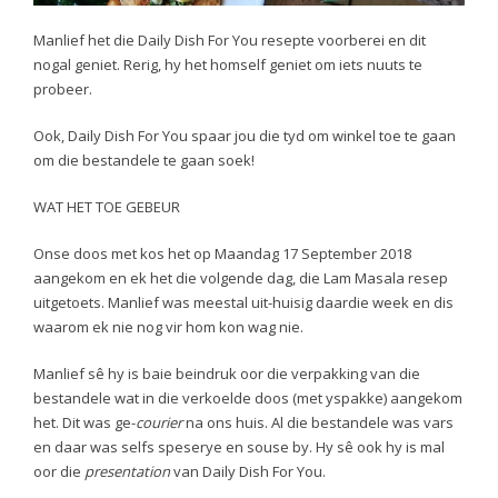
Manlief het die Daily Dish For You resepte voorberei en dit
nogal geniet. Rerig, hy het homself geniet om iets nuuts te
probeer.
Ook, Daily Dish For You spaar jou die tyd om winkel toe te gaan
om die bestandele te gaan soek!
WAT HET TOE GEBEUR
Onse doos met kos het op Maandag 17 September 2018
aangekom en ek het die volgende dag, die Lam Masala resep
uitgetoets. Manlief was meestal uit-huisig daardie week en dis
waarom ek nie nog vir hom kon wag nie.
Manlief sê hy is baie beindruk oor die verpakking van die
bestandele wat in die verkoelde doos (met yspakke) aangekom
het. Dit was ge-
courier
na ons huis. Al die bestandele was vars
en daar was selfs speserye en souse by. Hy sê ook hy is mal
oor die
presentation
van Daily Dish For You.