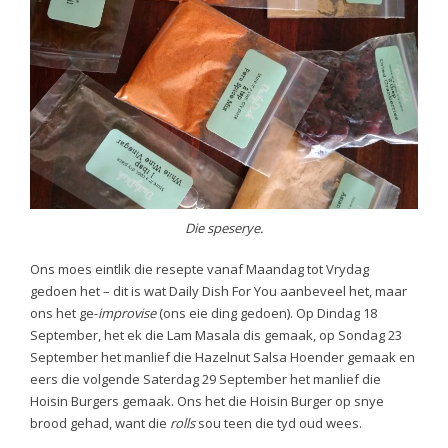
Die speserye.
Ons moes eintlik die resepte vanaf Maandag tot Vrydag
gedoen het – dit is wat Daily Dish For You aanbeveel het, maar
ons het ge-
improvise
(ons eie ding gedoen). Op Dindag 18
September, het ek die Lam Masala dis gemaak, op Sondag 23
September het manlief die Hazelnut Salsa Hoender gemaak en
eers die volgende Saterdag 29 September het manlief die
Hoisin Burgers gemaak. Ons het die Hoisin Burger op snye
brood gehad, want die
rolls
sou teen die tyd oud wees.