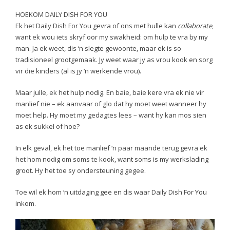
HOEKOM DAILY DISH FOR YOU
Ek het Daily Dish For You gevra of ons met hulle kan
collaborate
,
want ek wou iets skryf oor my swakheid: om hulp te vra by my
man. Ja ek weet, dis ‘n slegte gewoonte, maar ek is so
tradisioneel grootgemaak. Jy weet waar jy as vrou kook en sorg
vir die kinders (al is jy ‘n werkende vrou).
Maar julle, ek het hulp nodig. En baie, baie kere vra ek nie vir
manlief nie – ek aanvaar of glo dat hy moet weet wanneer hy
moet help. Hy moet my gedagtes lees – want hy kan mos sien
as ek sukkel of hoe?
In elk geval, ek het toe manlief ‘n paar maande terug gevra ek
het hom nodig om soms te kook, want soms is my werkslading
groot. Hy het toe sy ondersteuning gegee.
Toe wil ek hom ‘n uitdaging gee en dis waar Daily Dish For You
inkom.