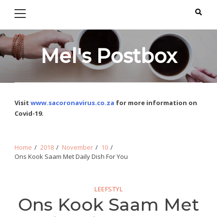
Primary
Skip
Skip
Menu
to
to
navigation
content
Mel's Postbox
Visit
www.sacoronavirus.co.za
for more information on
Covid-19.
Home
2018
November
10
Ons Kook Saam Met Daily Dish For You
LEEFSTYL
Ons Kook Saam Met