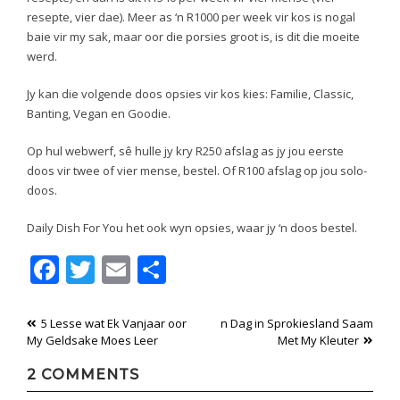
resepte, vier dae). Meer as ‘n R1000 per week vir kos is nogal
baie vir my sak, maar oor die porsies groot is, is dit die moeite
werd.
Jy kan die volgende doos opsies vir kos kies: Familie, Classic,
Banting, Vegan en Goodie.
Op hul webwerf, sê hulle jy kry R250 afslag as jy jou eerste
doos vir twee of vier mense, bestel. Of R100 afslag op jou solo-
doos.
Daily Dish For You het ook wyn opsies, waar jy ‘n doos bestel.
Facebook
Twitter
Email
Share
Post
5 Lesse wat Ek Vanjaar oor
n Dag in Sprokiesland Saam
My Geldsake Moes Leer
Met My Kleuter
navigation
2 COMMENTS