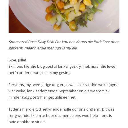
Sponsored Post: Daily Dish For You het vir ons die Pork Free doos
geskenk, maar hierdie menings is my eie.
Sjoe, julle!
Ek moes hierdie blog post al lankal geskryf het, maar die lewe
het ‘n ander deuntjie met my gesing.
Eerstens, my twee-jarige dogtertjie was siek vir drie weke (byna
vier weke) lank sedert einde September en dis waarom ek
minder
blog posts
hier gepubliseer het.
Tydens hierdie tyd het vriende hulle oor ons ontferm. Dit was
rerig wonderlik om te hoor dat mense ons wou help – ons is
baie dankbaar vir dit.